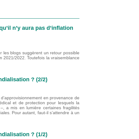
u’il n’y aura pas d’inflation
r les blogs suggèrent un retour possible
rizon 2021/2022. Toutefois la vraisemblance
dialisation ? (2/2)
es d’approvisionnement en provenance de
dical et de protection pour lesquels la
, a mis en lumière certaines fragilités
ales. Pour autant, faut-il s’attendre à un
dialisation ? (1/2)