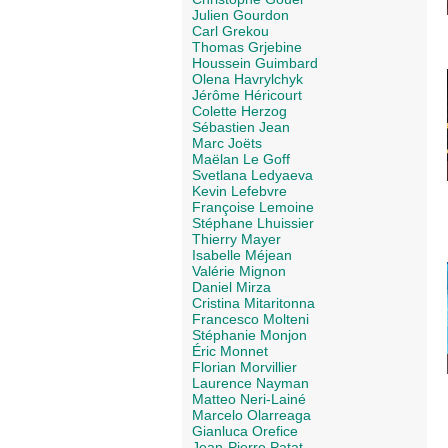
Julien Gourdon
Carl Grekou
Thomas Grjebine
Houssein Guimbard
Olena Havrylchyk
Jérôme Héricourt
Colette Herzog
Sébastien Jean
Marc Joëts
Maëlan Le Goff
Svetlana Ledyaeva
Kevin Lefebvre
Françoise Lemoine
Stéphane Lhuissier
Thierry Mayer
Isabelle Méjean
Valérie Mignon
Daniel Mirza
Cristina Mitaritonna
Francesco Molteni
Stéphanie Monjon
Éric Monnet
Florian Morvillier
Laurence Nayman
Matteo Neri-Lainé
Marcelo Olarreaga
Gianluca Orefice
Jean-Pierre Patat