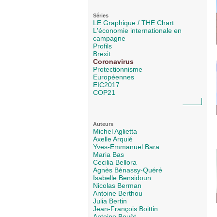
Séries
LE Graphique / THE Chart
L'économie internationale en
campagne
Profils
Brexit
Coronavirus
Protectionnisme
Européennes
EIC2017
COP21
Auteurs
Michel Aglietta
Axelle Arquié
Yves-Emmanuel Bara
Maria Bas
Cecilia Bellora
Agnès Bénassy-Quéré
Isabelle Bensidoun
Nicolas Berman
Antoine Berthou
Julia Bertin
Jean-François Boittin
Antoine Bouët