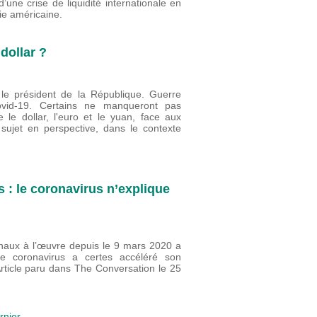
’une crise de liquidité internationale en
ie américaine.
dollar ?
le président de la République. Guerre
ovid-19. Certains ne manqueront pas
 le dollar, l'euro et le yuan, face aux
 sujet en perspective, dans le contexte
 : le coronavirus n’explique
onaux à l’œuvre depuis le 9 mars 2020 a
le coronavirus a certes accéléré son
 Article paru dans The Conversation le 25
rnier