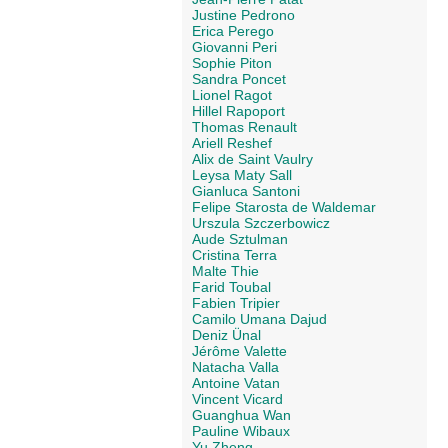
Justine Pedrono
Erica Perego
Giovanni Peri
Sophie Piton
Sandra Poncet
Lionel Ragot
Hillel Rapoport
Thomas Renault
Ariell Reshef
Alix de Saint Vaulry
Leysa Maty Sall
Gianluca Santoni
Felipe Starosta de Waldemar
Urszula Szczerbowicz
Aude Sztulman
Cristina Terra
Malte Thie
Farid Toubal
Fabien Tripier
Camilo Umana Dajud
Deniz Ünal
Jérôme Valette
Natacha Valla
Antoine Vatan
Vincent Vicard
Guanghua Wan
Pauline Wibaux
Yu Zheng