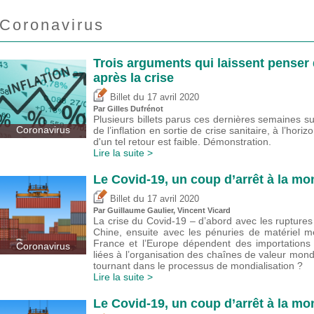
Coronavirus
Trois arguments qui laissent penser q
après la crise
du
Billet
17 avril 2020
Par
Gilles Dufrénot
Plusieurs billets parus ces dernières semaines su
Coronavirus
de l’inflation en sortie de crise sanitaire, à l’ho
d'un tel retour est faible. Démonstration.
Lire la suite >
Le Covid-19, un coup d’arrêt à la mon
du
Billet
17 avril 2020
Par
Guillaume Gaulier
,
Vincent Vicard
La crise du Covid-19 – d’abord avec les ruptur
Chine, ensuite avec les pénuries de matériel mé
France et l’Europe dépendent des importations –
Coronavirus
liées à l’organisation des chaînes de valeur mondi
tournant dans le processus de mondialisation ?
Lire la suite >
Le Covid-19, un coup d’arrêt à la mon