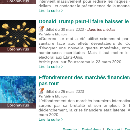
Coronavirus
intervient massivement pour réduire les risques d
dollars…et conforter la prééminence de la monna
Lire la suite >
Donald Trump peut-il faire baisser le 
du
Billet
30 mars 2020
- Dans les médias
Par
Valérie Mignon
«Guerre». Le mot a été utilisé sciemment par 
sanitaire face aux effets dévastateurs du C
d'évoquer une nouvelle guerre monétaire, entre
Coronavirus
nombreuses incertitudes. Mais il faut mettre le
électoral aux États-Unis.
Article paru sur Boursorama le 23 mars 2020.
Lire la suite >
Effondrement des marchés financiers
pas tout
du
Billet
26 mars 2020
Par
Valérie Mignon
L'effondrement des marchés boursiers internati
Coronavirus
surpris par sa brutalité et son ampleur. Si 
déclenchement, la crise financière était latente.
mars 2020.
Lire la suite >
Premier
|
Précédent
|
Suivant
|
De