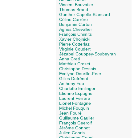
Vincent Bouvatier
Thomas Brand
Gunther Capelle-Blancard
Céline Carrère
Benjamin Carton
Agnès Chevallier
François Chimits
Xavier Chojnicki
Pierre Cotterlaz
Virginie Coudert
Jézabel Couppey-Soubeyran
Anna Creti
Matthieu Crozet
Christophe Destais
Evelyne Dourille-Feer
Gilles Dufrénot
Anthony Edo
Charlotte Emlinger
Etienne Espagne
Laurent Ferrara
Lionel Fontagné
Michel Fouquin
Jean Fouré
Guillaume Gaulier
François Geerolf
Jérôme Gonnot
Julien Gooris
Christophe Gouel