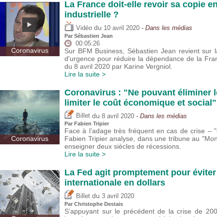
La France doit-elle revoir sa copie e
industrielle ?
du
Vidéo
10 avril 2020
- Dans les médias
Par
Sébastien Jean
00:05:26
Coronavirus
Sur BFM Business, Sébastien Jean revient sur l
d'urgence pour réduire la dépendance de la Fran
du 8 avril 2020 par Karine Vergniol.
Lire la suite >
Coronavirus : "Ne pouvant éliminer le
limiter le coût économique et social"
du
Billet
8 avril 2020
- Dans les médias
Par
Fabien Tripier
Face à l’adage très fréquent en cas de crise – "ce
Coronavirus
Fabien Tripier analyse, dans une tribune au "Mo
enseigner deux siècles de récessions.
Lire la suite >
La Fed agit promptement pour éviter 
internationale en dollars
du
Billet
3 avril 2020
Par
Christophe Destais
S’appuyant sur le précédent de la crise de 20