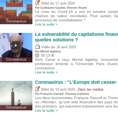
du
Billet
17 avril 2020
Par
Guillaume Gaulier
,
Vincent Vicard
La crise du Covid-19 a mis en lumière certaine
chaînes de valeur mondiales. Pour autant, fau
processus de mondialisation ?
Coronavirus
Lire la suite >
La vulnerabilité du capitalisme finan
quelles solutions ?
du
Vidéo
16 avril 2020
Par Michel Aglietta
00:13:06
Coronavirus
Xerfi Canal a reçu Michel Aglietta, économist
professeur émérite à l'Université Paris Oues
coronavirus
Lire la suite >
Coronavirus : "L’Europe doit cesser
du
Billet
14 avril 2020
- Dans les médias
Par François Geerolf,
Thomas Grjebine
Les deux économistes François Geerolf et Thoma
au «Monde», qu’une aide financière des pays du
des premiers, qui exportent massivement vers le
Coronavirus
Lire la suite >