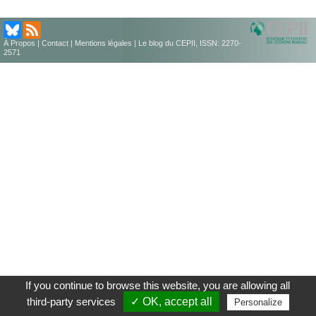
À Propos
|
Contact
|
Mentions légales
| Le blog du CEPII, ISSN: 2270-
2571
If you continue to browse this website, you are allowing all
third-party services
✓ OK, accept all
Personalize