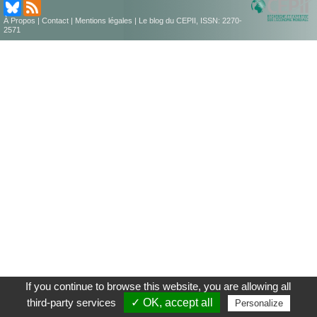
À Propos
|
Contact
|
Mentions légales
| Le blog du CEPII, ISSN: 2270-
2571
If you continue to browse this website, you are allowing all
third-party services
✓ OK, accept all
Personalize