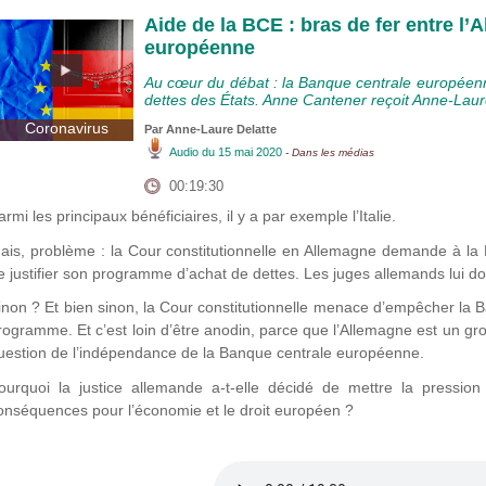
Aide de la BCE : bras de fer entre l’
européenne
Au cœur du débat : la Banque centrale européenn
dettes des États. Anne Cantener reçoit Anne-Laur
Coronavirus
Par Anne-Laure Delatte
Audio
du 15 mai 2020
- Dans les médias
00:19:30
armi les principaux bénéficiaires, il y a par exemple l’Italie.
ais, problème : la Cour constitutionnelle en Allemagne demande à la 
e justifier son programme d’achat de dettes. Les juges allemands lui do
inon ? Et bien sinon, la Cour constitutionnelle menace d’empêcher la 
rogramme. Et c’est loin d’être anodin, parce que l’Allemagne est un gro
uestion de l’indépendance de la Banque centrale européenne.
ourquoi la justice allemande a-t-elle décidé de mettre la pressio
onséquences pour l’économie et le droit européen ?