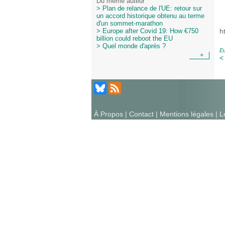
Du même auteur
> Plan de relance de l'UE: retour sur
un accord historique obtenu au terme
d'un sommet-marathon
h
> Europe after Covid 19: How €750
billion could reboot the EU
> Quel monde d'après ?
E
+
<
À Propos
|
Contact
|
Mentions légales
| L