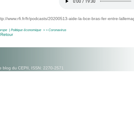
ttp://www.rfi.fr/fr/podcasts/20200513-aide-la-bce-bras-fer-entre-lal
urope
|
Politique économique
> >
Coronavirus
 Retour
e blog du CEPII, ISSN: 2270-2571