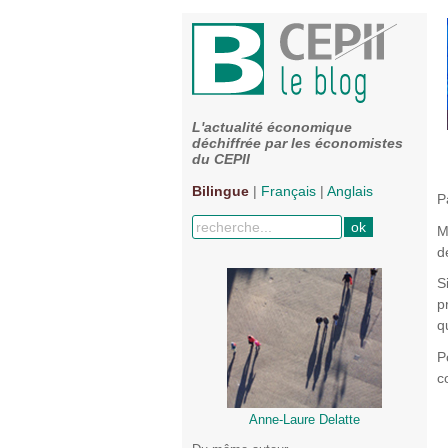
L'actualité économique
déchiffrée par les économistes
du CEPII
Bilingue
|
Français
|
Anglais
P
M
d
S
p
q
P
c
Anne-Laure Delatte