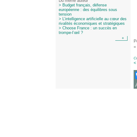
Du même auteur
> Budget français, défense
européenne : des équilibres sous
tension
> L’intelligence artificielle au cœur des
rivalités économiques et stratégiques
> Choose France : un succès en
trompe-l’œil ?
+
P
«
Co
<