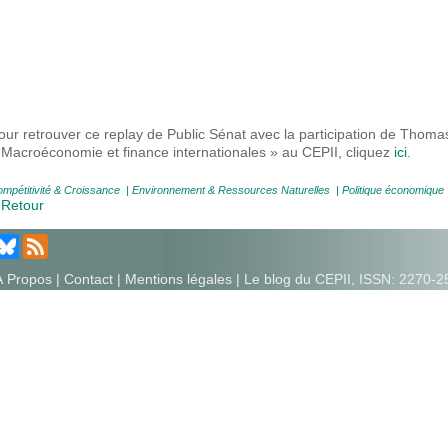
our retrouver ce replay de Public Sénat avec la participation de Tho
 Macroéconomie et finance internationales » au CEPII, cliquez
ici
.
mpétitivité & Croissance
|
Environnement & Ressources Naturelles
|
Politique économique
 Retour
À Propos
|
Contact
|
Mentions légales
| Le blog du CEPII, ISSN: 2270-2