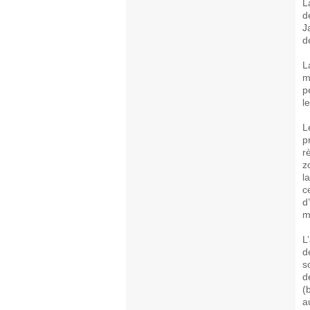
L
d
J
d
L
m
p
l
L
p
r
z
l
c
d
m
L
d
s
d
(
a