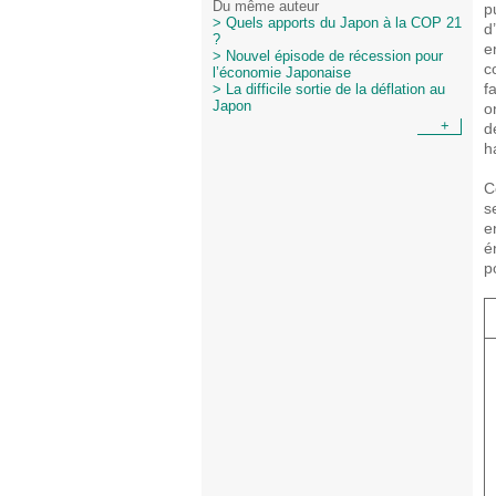
Du même auteur
p
> Quels apports du Japon à la COP 21
d
?
e
> Nouvel épisode de récession pour
c
l’économie Japonaise
f
> La difficile sortie de la déflation au
Japon
o
+
d
h
C
s
e
é
p