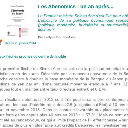
Les Abenomics : un an après...
Le Premier ministre Shinzo Abe s’est fixé pour object
L’efficacité de sa politique économique repose
(politique monétaire, budgétaire et structurel
flèches ?
Par Evelyne Dourille-Feer
Billet
du 23 janvier 2014
eux flèches proches du centre de la cible
a première flèche de Shinzo Abe est celle de la politique monétaire 
’inflation en deux ans. Décochée par le nouveau gouverneur de la B
lèche consiste à doubler la base monétaire de la Banque du Japon par
rillions de yen par an, d’une maturité moyenne étendue à 7 ans [1]) 
isqués tout en maintenant le taux directeur entre 0 et 0,1 %.
es résultats obtenus fin 2013 sont très positifs sans être conformes à
’abord, les taux d’intérêts réels des JGB (obligations d’État) à 10 an
vril et novembre 2013. Dans ce contexte favorable aux placements bou
lus forts gains depuis plus 40 ans en 2013 : + 57 % ! Mais ce sont es
nt été au rendez-vous, ce qui a limité l’impact de l’« effet richesse » 
n accès de plus en plus facile aux crédits bancaires, les investisseme