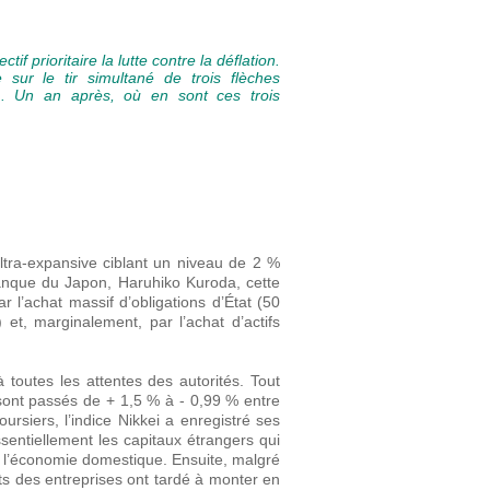
if prioritaire la lutte contre la déflation.
 sur le tir simultané de trois flèches
le). Un an après, où en sont ces trois
ultra-expansive ciblant un niveau de 2 %
anque du Japon, Haruhiko Kuroda, cette
 l’achat massif d’obligations d’État (50
et, marginalement, par l’achat d’actifs
 toutes les attentes des autorités. Tout
s sont passés de + 1,5 % à - 0,99 % entre
rsiers, l’indice Nikkei a enregistré ses
sentiellement les capitaux étrangers qui
sur l’économie domestique. Ensuite, malgré
nts des entreprises ont tardé à monter en