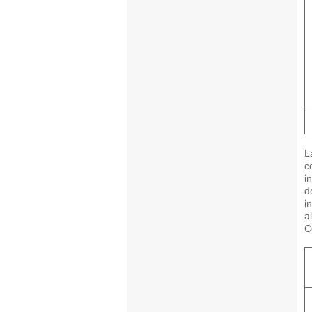
L
c
i
d
i
a
C