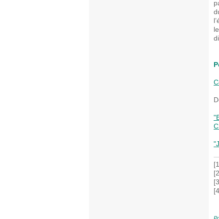
p
d
l
l
di
P
C
D
"
C
"
[
[
[
[
Po