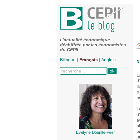
L'actualité économique
déchiffrée par les économistes
du CEPII
Bilingue
|
Français
|
Anglais
D
L
d
f
t
r
L
d
a
p
o
Evelyne Dourille-Feer
u