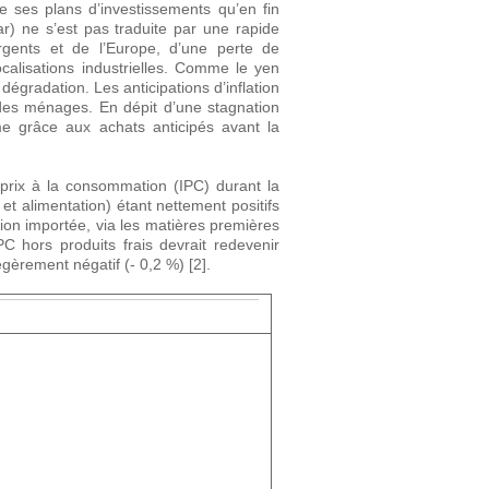
e ses plans d’investissements qu’en fin
r) ne s’est pas traduite par une rapide
gents et de l’Europe, d’une perte de
ocalisations industrielles. Comme le yen
dégradation. Les anticipations d’inflation
des ménages. En dépit d’une stagnation
e grâce aux achats anticipés avant la
 prix à la consommation (IPC) durant la
et alimentation) étant nettement positifs
tion importée, via les matières premières
PC hors produits frais devrait redevenir
égèrement négatif (- 0,2 %) [2].