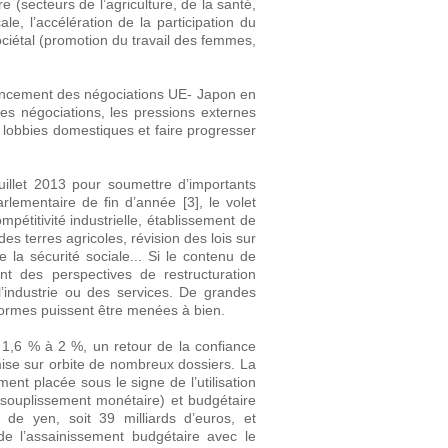
 (secteurs de l’agriculture, de la santé,
le, l’accélération de la participation du
ciétal (promotion du travail des femmes,
 lancement des négociations UE- Japon en
 des négociations, les pressions externes
x lobbies domestiques et faire progresser
juillet 2013 pour soumettre d’importants
rlementaire de fin d’année [3], le volet
pétitivité industrielle, établissement de
s terres agricoles, révision des lois sur
e la sécurité sociale... Si le contenu de
nt des perspectives de restructuration
l’industrie ou des services. De grandes
ormes puissent être menées à bien.
1,6 % à 2 %, un retour de la confiance
 mise sur orbite de nombreux dossiers. La
ent placée sous le signe de l’utilisation
ssouplissement monétaire) et budgétaire
 de yen, soit 39 milliards d’euros, et
 l’assainissement budgétaire avec le