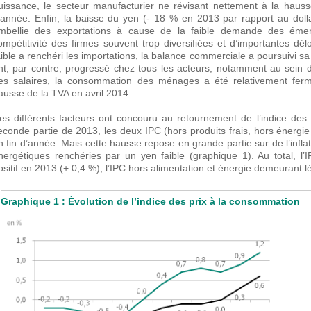
uissance, le secteur manufacturier ne révisant nettement à la hauss
’année. Enfin, la baisse du yen (- 18 % en 2013 par rapport au dolla
mbellie des exportations à cause de la faible demande des émer
ompétitivité des firmes souvent trop diversifiées et d’importantes dél
aible a renchéri les importations, la balance commerciale a poursuivi sa 
nt, par contre, progressé chez tous les acteurs, notamment au sein 
es salaires, la consommation des ménages a été relativement ferm
ausse de la TVA en avril 2014.
es différents facteurs ont concouru au retournement de l’indice des
econde partie de 2013, les deux IPC (hors produits frais, hors énergie 
n fin d’année. Mais cette hausse repose en grande partie sur de l’infla
nergétiques renchéries par un yen faible (graphique 1). Au total, l’I
ositif en 2013 (+ 0,4 %), l’IPC hors alimentation et énergie demeurant l
Graphique 1 : Évolution de l’indice des prix à la consommation