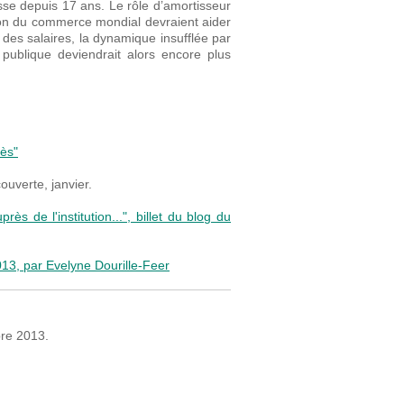
sse depuis 17 ans. Le rôle d’amortisseur
ation du commerce mondial devraient aider
des salaires, la dynamique insufflée par
 publique deviendrait alors encore plus
rès"
ouverte, janvier.
s de l'institution...", billet du blog du
2013, par Evelyne Dourille-Feer
bre 2013.