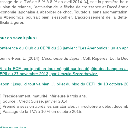
assage de la TVA de 5 % à 8 % en avril 2014 [4], soit la première hau
u plan de relance, l’activation de la flèche de croissance et l’accélér
’économie japonaise à absorber ce choc. Toutefois, sans augmentation 
es Abenomics pourrait bien s’essouffler. L’accroissement de la dette
fficile à gérer.
our en savoir plus :
onférence du Club du CEPII du 23 janvier : "Les Abenomics : un an ap
ourille-Feer, E. (2014),
L'économie du Japon
, Coll. Repères, Ed. la Déc
Et si la BCE appliquait un taux négatif sur les dépôts des banques auprè
EPII du 27 novembre 2013, par Urszula Szczerbowicz
Japon : jusqu'ici tout va bien...", billet du blog du CEPII du 10 octobre 
1] Précédemment, maturité inférieure à trois ans.
2] Source : Crédit Suisse, janvier 2014.
3] Première session après les sénatoriales : mi-octobre à début décem
4] Passage de la TVA à 10 % en octobre 2015.
litique économique