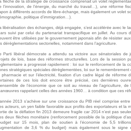
a flèche de la stratégie de croissance comprenait un volet règlementaire
e l’innovation, de l’énergie, du marché du travail…), une réforme fisca
apon à différents accords de libre-échange, mais également un volet so
émographie, politique d’immigration…).
a libéralisation des échanges, déjà engagée, s’est accélérée avec le
ars suivi par celui du partenariat transpacifique en juillet. Au cours
euvent être utilisées par le gouvernement japonais afin de résister au
es dérèglementations sectorielles, notamment dans l’agriculture.
e Parti libéral démocrate a attendu sa victoire aux sénatoriales de 
rojets de lois, base des réformes structurelles. Lors de la session pa
èglementaire a progressé rapidement : loi sur le renforcement de la com
ones stratégiques spéciales dérèglementées, loi sur le remembrement de
a pharmacie et sur l’électricité, fixation d’un cadre légal de réforme d
ertaines de ces lois doit encore être précisé, ces dernières ouvre
’ensemble de l’économie que ce soit au niveau de l’agriculture, de 
anœuvres rappelant celles des années 1960… à condition que ces réf
’année 2013 s’achève sur une croissance du PIB réel comprise entre 
es acteurs, un yen faible favorable aux profits des exportateurs et la
ortie de la déflation fin 2013 demeure fragile car 2014 n’est pas seulem
es deux flèches monétaire (renforcement possible de la politique d’a
budget sur 15 mois, plan de soutien à l’économie de 5,5 trillions
ugmentation de 3,6 % du budget) mais également sous le signe de