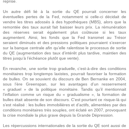
reprise.
Un autre défi lié à la sortie du QE pourrait concerner les
éventuelles pertes de la Fed, notamment si celle-ci décidait de
vendre les titres adossés à des hypothèques (MBS), alors que la
remontée des taux aurait fait baisser leurs prix. La rémunération
des réserves serait également plus coûteuse si les taux
augmentent. Ainsi, les fonds que la Fed transmet au Trésor
seraient diminués et des pressions politiques pourraient s’exercer
sur la banque centrale afin qu’elle ralentisse le processus de sortie
du QE (augmentation des taux d’intérêt plus tardive, maintien des
titres jusqu’à l’échéance plutôt que vente).
En revanche, une sortie trop graduelle, c’est-à-dire des conditions
monétaires trop longtemps laxistes, pourrait favoriser la formation
de bulles. On se souvient du discours de Ben Bernanke en 2004,
sous l’ère Greenspan, sur les avantages d’un resserrement
« graduel » de la politique monétaire. Tandis qu’il mentionnait
l’inflation comme un risque du « gradualisme », la formation de
bulles était absente de son discours. C’est pourtant ce risque-là qui
s’est réalisé : les bulles immobilières et d’actifs, alimentées par des
conditions monétaires très souples, ont éclaté en 2007, provoquant
la crise mondiale la plus grave depuis la Grande Dépression.
Les répercussions internationales de la sortie du QE sont aussi de