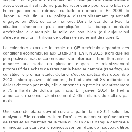
simple : octroyés aux banques pour une période généralement
assez courte, il suffit de ne pas les reconduire pour que le bilan de
la banque centrale retrouve sa taille « normale ». En 2006, le
Japon a mis fin à sa politique d’assouplissement quantitatif
engagée en 2001 de cette manière. Dans le cas de la Fed, la
situation s’annonce plus compliquée : la banque centrale
américaine a quadruplé la taille de son bilan (qui aujourd’hui
s’élève à environ 4 trillions de dollars) en achetant des titres [1].
Le calendrier exact de la sortie du QE américain dépendra des
conditions économiques aux États-Unis. En juin 2013, alors que les
perspectives macroéconomiques s’amélioraient, Ben Bernanke a
annoncé une sortie en plusieurs étapes. Le ralentissement
progressif des achats de titres par la banque centrale (
tapering
), en
constitue le premier stade. Celui-ci s’est concrétisé dès décembre
2013 : alors qu’avant décembre, la Fed achetait 85 milliards de
dollars de titres par mois, elle a annoncé un premier ralentissement
à 75 milliards de dollars par mois. En janvier 2014, la Fed a
annoncé un second ralentissement à 65 milliards de dollars par
mois.
Une seconde étape devrait suivre à partir de mi-2014 selon les
analystes. Elle constituerait en l’arrêt des achats supplémentaires
de titres et au maintien de la taille du bilan de la banque centrale à
un niveau constant
via
le réinvestissement dans de nouveaux titres