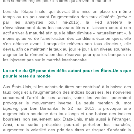
des sommes reçues pour les titres qui arrivent à maturité.
Lors de l’étape finale, qui devrait être mise en place en même
temps ou un peu avant l’augmentation des taux d’intérêt (prévue
par les analystes pour mi-2015), la Fed arrêtera le
réinvestissement dans les nouveaux titres et laissera ceux à son
actif arriver à maturité afin que le bilan diminue « naturellement », à
moins qu’au vu de l’amélioration des conditions économiques, elle
s’en défasse avant. Lorsqu’elle relèvera son taux directeur, elle
devra, afin de maintenir le taux au jour le jour à un niveau souhaité,
augmenter la rémunération des réserves pour que les banques ne
les injectent pas sur le marché interbancaire.
La sortie du QE pose des défis autant pour les États-Unis que
pour le reste du monde
Aux États-Unis, si les achats de titres ont contribué à la baisse des
taux longs et à l’augmentation des indices boursiers, les nouvelles
concernant l’arrêt de ces achats, voire les ventes, pourraient
provoquer le mouvement inverse. La seule mention du mot
tapering
par Ben Bernanke, le 22 mai 2013, a provoqué une
augmentation soudaine des taux longs et une baisse des indices
boursiers non seulement aux États-Unis, mais aussi à l’étranger.
Ainsi, une sortie précipitée pourrait perturber les marchés,
augmenter la volatilité des prix des titres et risquer d’anéantir la