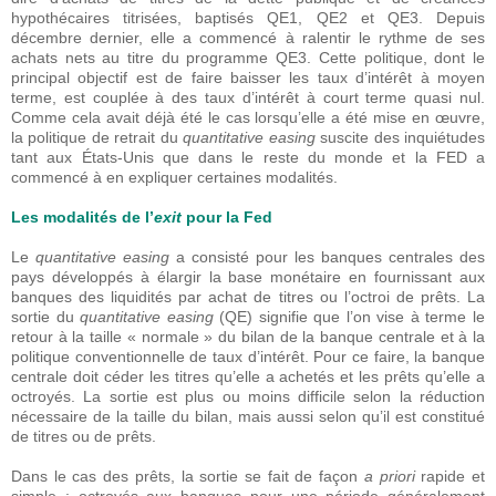
hypothécaires titrisées, baptisés QE1, QE2 et QE3. Depuis
décembre dernier, elle a commencé à ralentir le rythme de ses
achats nets au titre du programme QE3. Cette politique, dont le
principal objectif est de faire baisser les taux d’intérêt à moyen
terme, est couplée à des taux d’intérêt à court terme quasi nul.
Comme cela avait déjà été le cas lorsqu’elle a été mise en œuvre,
la politique de retrait du
quantitative easing
suscite des inquiétudes
tant aux États-Unis que dans le reste du monde et la FED a
commencé à en expliquer certaines modalités.
Les modalités de l’
exit
pour la Fed
Le
quantitative easing
a consisté pour les banques centrales des
pays développés à élargir la base monétaire en fournissant aux
banques des liquidités par achat de titres ou l’octroi de prêts. La
sortie du
quantitative easing
(QE) signifie que l’on vise à terme le
retour à la taille « normale » du bilan de la banque centrale et à la
politique conventionnelle de taux d’intérêt. Pour ce faire, la banque
centrale doit céder les titres qu’elle a achetés et les prêts qu’elle a
octroyés. La sortie est plus ou moins difficile selon la réduction
nécessaire de la taille du bilan, mais aussi selon qu’il est constitué
de titres ou de prêts.
Dans le cas des prêts, la sortie se fait de façon
a priori
rapide et