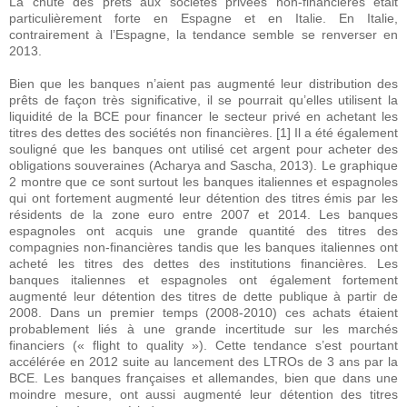
La chute des prêts aux sociétés privées non-financières était
particulièrement forte en Espagne et en Italie. En Italie,
contrairement à l’Espagne, la tendance semble se renverser en
2013.
Bien que les banques n’aient pas augmenté leur distribution des
prêts de façon très significative, il se pourrait qu’elles utilisent la
liquidité de la BCE pour financer le secteur privé en achetant les
titres des dettes des sociétés non financières. [1] Il a été également
souligné que les banques ont utilisé cet argent pour acheter des
obligations souveraines (Acharya and Sascha, 2013). Le graphique
2 montre que ce sont surtout les banques italiennes et espagnoles
qui ont fortement augmenté leur détention des titres émis par les
résidents de la zone euro entre 2007 et 2014. Les banques
espagnoles ont acquis une grande quantité des titres des
compagnies non-financières tandis que les banques italiennes ont
acheté les titres des dettes des institutions financières. Les
banques italiennes et espagnoles ont également fortement
augmenté leur détention des titres de dette publique à partir de
2008. Dans un premier temps (2008-2010) ces achats étaient
probablement liés à une grande incertitude sur les marchés
financiers (« flight to quality »). Cette tendance s’est pourtant
accélérée en 2012 suite au lancement des LTROs de 3 ans par la
BCE. Les banques françaises et allemandes, bien que dans une
moindre mesure, ont aussi augmenté leur détention des titres