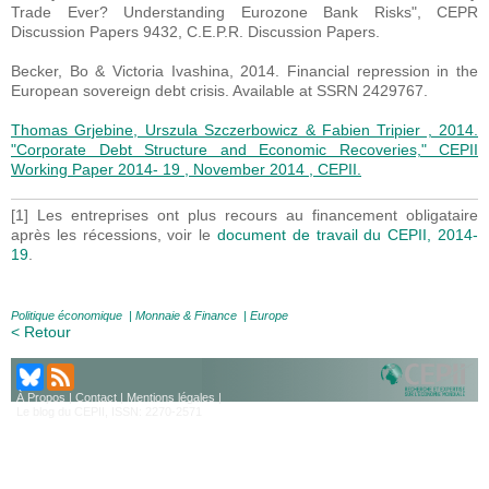
Trade Ever? Understanding Eurozone Bank Risks", CEPR
Discussion Papers 9432, C.E.P.R. Discussion Papers.
Becker, Bo & Victoria Ivashina, 2014. Financial repression in the
European sovereign debt crisis. Available at SSRN 2429767.
Thomas Grjebine, Urszula Szczerbowicz & Fabien Tripier , 2014.
"Corporate Debt Structure and Economic Recoveries," CEPII
Working Paper 2014- 19 , November 2014 , CEPII.
[1] Les entreprises ont plus recours au financement obligataire
après les récessions, voir le
document de travail du CEPII, 2014-
19
.
Politique économique
|
Monnaie & Finance
|
Europe
< Retour
À Propos
|
Contact
|
Mentions légales
|
Le blog du CEPII, ISSN: 2270-2571