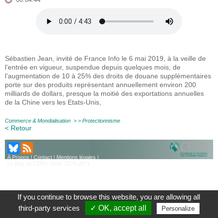
00:04:44
Sébastien Jean, invité de France Info le 6 mai 2019, à la veille de
l'entrée en vigueur, suspendue depuis quelques mois, de
l'augmentation de 10 à 25% des droits de douane supplémentaires
porte sur des produits représentant annuellement environ 200
milliards de dollars, presque la moitié des exportations annuelles
de la Chine vers les Etats-Unis,
Commerce & Mondialisation
> >
Protectionnisme
< Retour
À Propos
|
Contact
|
Mentions légales
|
Le blog du CEPII, ISSN: 2270-2571
If you continue to browse this website, you are allowing all
third-party services
✓ OK, accept all
Personalize