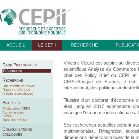
ACCUEIL
LE CEPII
RECHERCHE
PUBLICAT
Vincent Vicard est adjoint au dire
Page Personnelle
scientifique Analyse du Commerce Int
Présentation
chef des Policy Brief du CEPII et 
Recherche
CEPII-Banque de France. Il est 
Documents de travail
international, des politiques industrie
Rapports d'études
Articles scientifiques
Titulaire d'un doctorat d'économie d
Analyses
était jusqu'en 2017 économiste ch
Publications CEPII
enseigne l'économie internationale à 
Autres articles
Livres
Dans les médias
Ses recherches actuelles portent sur 
Communications
multinationales, l'intégration eur
colloques
dimensions géoéconomiques de la mo