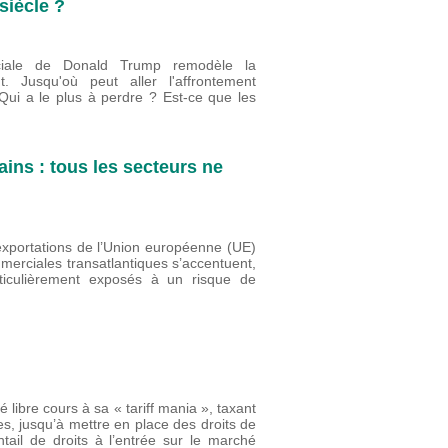
 siècle ?
rciale de Donald Trump remodèle la
t. Jusqu'où peut aller l'affrontement
ui a le plus à perdre ? Est-ce que les
ins : tous les secteurs ne
 exportations de l’Union européenne (UE)
merciales transatlantiques s’accentuent,
rticulièrement exposés à un risque de
 libre cours à sa « tariff mania », taxant
es, jusqu’à mettre en place des droits de
tail de droits à l’entrée sur le marché