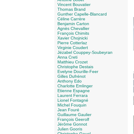
Vincent Bouvatier
Thomas Brand
Gunther Capelle-Blancard
Céline Carrère
Benjamin Carton
Agnès Chevallier
François Chimits
Xavier Chojnicki
Pierre Cotterlaz
Virginie Coudert
Jézabel Couppey-Soubeyran
Anna Creti
Matthieu Crozet
Christophe Destais
Evelyne Dourille-Feer
Gilles Dufrénot
Anthony Edo
Charlotte Emlinger
Etienne Espagne
Laurent Ferrara
Lionel Fontagné
Michel Fouquin
Jean Fouré
Guillaume Gaulier
François Geerolf
Jérôme Gonnot
Julien Gooris
Christophe Gouel