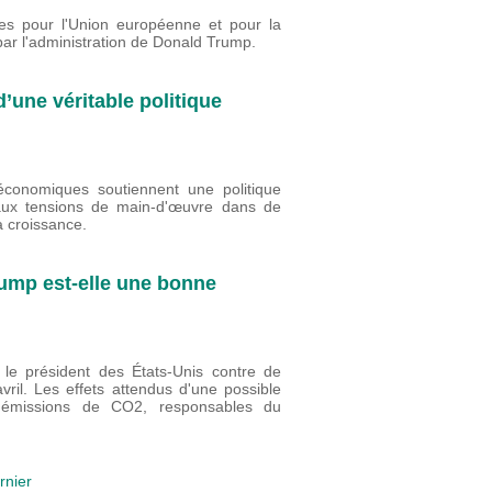
es pour l'Union européenne et pour la
ar l'administration de Donald Trump.
’une véritable politique
 économiques soutiennent une politique
r aux tensions de main-d'œuvre dans de
a croissance.
ump est-elle une bonne
e président des États-Unis contre de
ril. Les effets attendus d'une possible
s émissions de CO2, responsables du
rnier