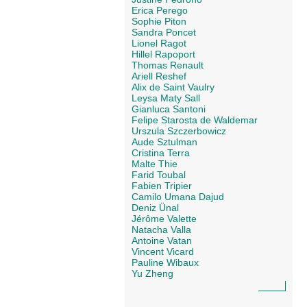
Erica Perego
Sophie Piton
Sandra Poncet
Lionel Ragot
Hillel Rapoport
Thomas Renault
Ariell Reshef
Alix de Saint Vaulry
Leysa Maty Sall
Gianluca Santoni
Felipe Starosta de Waldemar
Urszula Szczerbowicz
Aude Sztulman
Cristina Terra
Malte Thie
Farid Toubal
Fabien Tripier
Camilo Umana Dajud
Deniz Ünal
Jérôme Valette
Natacha Valla
Antoine Vatan
Vincent Vicard
Pauline Wibaux
Yu Zheng