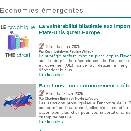
Economies émergentes
La vulnérabilité bilatérale aux import
États-Unis qu’en Europe
du
Billet
5 mai 2025
Par
Kevin Lefebvre
,
Pauline Wibaux
La stratégie tarifaire mise en place depuis l'inv
sur le degré de dépendance de l'économie a
européenne (UE) arrive au deuxième rang d
dépendent le plus.
Lire la suite >
Sanctions : un contournement coûte
du
Billet
28 avril 2025
Par
Charlotte Emlinger
,
Kevin Lefebvre
Les sanctions promulguées à l’encontre de la R
contournées. Pour autant, elles n’ont pas été ine
payer bien plus cher pour ses importations, no
champ de bataille.
Lire la suite >