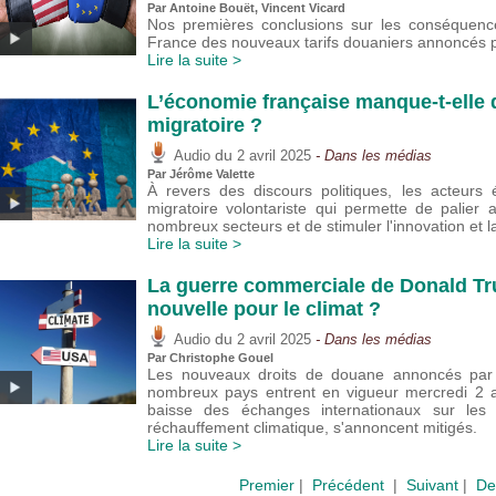
Par
Antoine Bouët
,
Vincent Vicard
Nos premières conclusions sur les conséquenc
France des nouveaux tarifs douaniers annoncés p
Lire la suite >
L’économie française manque-t-elle d
migratoire ?
du
Audio
2 avril 2025
- Dans les médias
Par
Jérôme Valette
À revers des discours politiques, les acteurs
migratoire volontariste qui permette de palie
nombreux secteurs et de stimuler l'innovation et l
Lire la suite >
La guerre commerciale de Donald Tr
nouvelle pour le climat ?
du
Audio
2 avril 2025
- Dans les médias
Par
Christophe Gouel
Les nouveaux droits de douane annoncés par l
nombreux pays entrent en vigueur mercredi 2 av
baisse des échanges internationaux sur le
réchauffement climatique, s'annoncent mitigés.
Lire la suite >
Premier
|
Précédent
|
Suivant
|
De