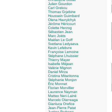
Julien Gourdon
Carl Grekou
Thomas Grjebine
Houssein Guimbard
Olena Havrylchyk
Jérôme Héricourt
Colette Herzog
Sébastien Jean
Marc Joëts
Maëlan Le Goff
Svetlana Ledyaeva
Kevin Lefebvre
Françoise Lemoine
Stéphane Lhuissier
Thierry Mayer
Isabelle Méjean
Valérie Mignon
Daniel Mirza
Cristina Mitaritonna
Stéphanie Monjon
Éric Monnet
Florian Morvillier
Laurence Nayman
Matteo Neri-Lainé
Marcelo Olarreaga
Gianluca Orefice
Jean-Pierre Patat
Justine Pedrono