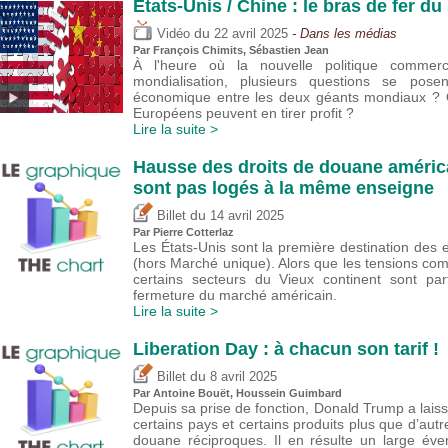
États-Unis / Chine : le bras de fer du
du
Vidéo
22 avril 2025
- Dans les médias
Par
François Chimits
,
Sébastien Jean
À l'heure où la nouvelle politique comme
mondialisation, plusieurs questions se posen
économique entre les deux géants mondiaux ? Q
Européens peuvent en tirer profit ?
Lire la suite >
Hausse des droits de douane américa
sont pas logés à la même enseigne
du
Billet
14 avril 2025
Par
Pierre Cotterlaz
Les États-Unis sont la première destination des
(hors Marché unique). Alors que les tensions com
certains secteurs du Vieux continent sont pa
fermeture du marché américain.
Lire la suite >
Liberation Day : à chacun son tarif !
du
Billet
8 avril 2025
Par
Antoine Bouët
,
Houssein Guimbard
Depuis sa prise de fonction, Donald Trump a laissé
certains pays et certains produits plus que d’autr
douane réciproques. Il en résulte un large éven