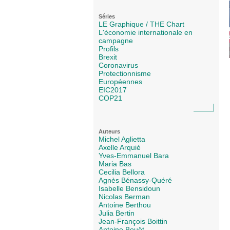
Séries
LE Graphique / THE Chart
L'économie internationale en
campagne
Profils
Brexit
Coronavirus
Protectionnisme
Européennes
EIC2017
COP21
Auteurs
Michel Aglietta
Axelle Arquié
Yves-Emmanuel Bara
Maria Bas
Cecilia Bellora
Agnès Bénassy-Quéré
Isabelle Bensidoun
Nicolas Berman
Antoine Berthou
Julia Bertin
Jean-François Boittin
Antoine Bouët