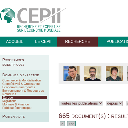
ACCUEIL
LE CEPII
RECHERCHE
PUBLICAT
Programmes
scientifiques
Domaines d'expertise
Commerce & Mondialisation
Compétitivité & Croissance
Economies émergentes
Environnement & Ressources
Naturelles
Europe
Migrations
Monnaie & Finance
Politique économique
665 document(s) : résul
Partenariats
>
>>>