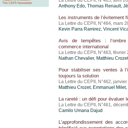
La Lettre du CEPII, N°465, avril 2
The CEPII Newsletter
Anthony Edo
, Thomas Renault,
Jé
Les instruments de l’évitement f
La Lettre du CEPII, N°464, mars 
Kevin Parra Ramirez,
Vincent Vic
Avis de tempêtes : l’ombre 
commerce international
La Lettre du CEPII, N°463, février
Nathan Chevalier,
Matthieu Croze
Pour stabiliser ses ventes à l’i
toujours la solution
La Lettre du CEPII, N°462, janvie
Matthieu Crozet
, Emmanuel Milet,
La rareté : un défi pour évaluer
La Lettre du CEPII, N°461, décem
Camilo Umana Dajud
L’approfondissement des acco