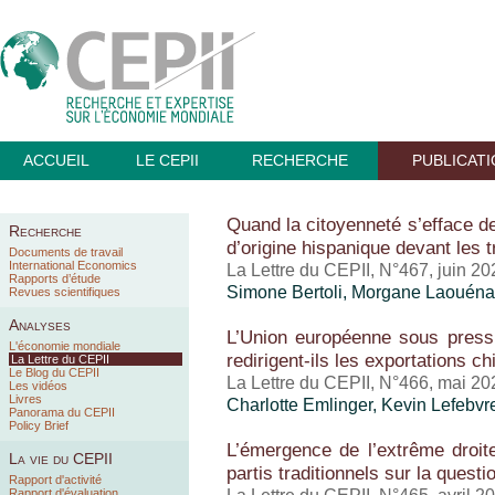
ACCUEIL
LE CEPII
RECHERCHE
PUBLICAT
Quand la citoyenneté s’efface der
Recherche
d’origine hispanique devant les 
Documents de travail
International Economics
La Lettre du CEPII, N°467, juin 20
Rapports d’étude
Simone Bertoli, Morgane Laouén
Revues scientifiques
Analyses
L’Union européenne sous pressi
L'économie mondiale
redirigent-ils les exportations c
La Lettre du CEPII
Le Blog du CEPII
La Lettre du CEPII, N°466, mai 20
Les vidéos
Livres
Charlotte Emlinger
,
Kevin Lefebvr
Panorama du CEPII
Policy Brief
L’émergence de l’extrême droite
La vie du CEPII
partis traditionnels sur la questi
Rapport d'activité
Rapport d'évaluation