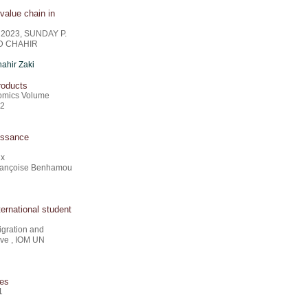
value chain in
or 2023, SUNDAY P.
D CHAHIR
ahir Zaki
products
nomics Volume
22
oissance
ux
 Françoise Benhamou
ernational student
igration and
ive , IOM UN
ues
1