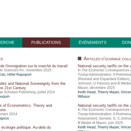
HERCHE
PUBLICATIONS
ÉVÉNEMENTS
DON
es
Articles d'ouvrage coll
de l'immigration sur le marché du travail
National security tariffs on the 
de Sciences Po , novembre 2025
In The Economic Consequences 
Edo
,
Hillel Rapoport
Trump Administration: A Prelimin
(Revised and Expanded Edition), 
ebts and National Sovereignty from the
Johnson, U Panizza and B Weder
the 21st Century
Mauro, décembre 2025
 Scholars Publishing, juillet 2024
Keith Head,
Thierry Mayer
,
Vincen
ouquin
Wibaux
es of Econometrics. Theory and
National security tariffs on the 
ions
In The Economic Consequences 
, mars 2024
Trump Administration: A Prelimina
Mignon
Assessment, Gensler, G, S Johns
B Weder di Mauro, juin 2025
 écologie politique. Au-delà du
Keith Head,
Thierry Mayer
,
Vincen