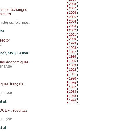
2008
2007
ans les échanges
2006
oles et
2005
2004
histoires, réformes,
2003
2002
che
2001
2000
sector
1999
k
1998
1997
enoît, Molly Lesher
1996
1995
ycles économiques
1993
 analyse
1992
1991
1990
1989
ques français :
1987
1983
 analyse
1978
1976
et al.
CDCEF : résultats
 analyse
et al.