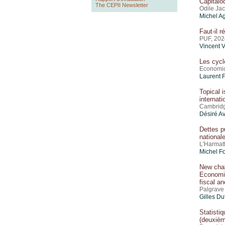
Capitalo
The CEPII Newsletter
Odile Jac
Michel Ag
Faut-il r
PUF, 202
Vincent V
Les cycl
Economic
Laurent 
Topical 
internat
Cambridg
Désiré A
Dettes p
national
L'Harmat
Michel F
New chal
Economic
fiscal a
Palgrave
Gilles Du
Statisti
(deuxièm