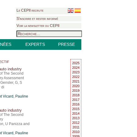
Le CEPII recrute
S'inscrire et rester informé
Voir la newsletter du CEPII
NÉES
EXPERTS
PRESSE
ectif
2025
2024
auto industry
2023
of The Second
2022
ary Assessment
2021
Gensler, G, S
2020
 di
2019
2018
t Vicard
,
Pauline
2017
2016
2015
auto industry
2014
of The Second
2013
ry
2012
on, U Panizza and
2011
2010
t Vicard
,
Pauline
2009