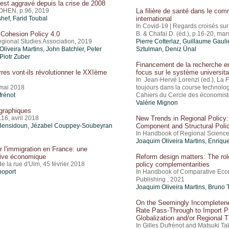
’est aggravé depuis la crise de 2008
OHEN, p.96, 2019
La filière de santé dans le co
shef
,
Farid Toubal
international
In Covid-19 | Regards croisés sur
Cohesion Policy 4.0
B. & Chafaï D. (éd.), p.16-20, ma
ional Studies Association, 2019
Pierre Cotterlaz
,
Guillaume Gauli
liveira Martins
, John Batchler, Peter
Sztulman
,
Deniz Ünal
Piotr Zuber
Financement de la recherche e
res vont-ils révolutionner le XXIème
focus sur le système universita
In Jean-Hervé Lorenzi (ed.), La F
 mai 2018
toujours dans la course technolo
frénot
Cahiers du Cercle des économist
Valérie Mignon
graphiques
116, avril 2018
New Trends in Regional Policy
 Bensidoun
, Jézabel Couppey-Soubeyran
Component and Structural Poli
In Handbook of Regional Science
Joaquim Oliveira Martins
, Enriqu
 l'immigration en France: une
tive économique
Reform design matters: The role
de la rue d'Ulm, 45 février 2018
policy complementarities
poport
In Handbook of Comparative Eco
Publishing , 2021
Joaquim Oliveira Martins
, Bruno 
On the Seemingly Incompleten
Rate Pass-Through to Import P
Globalization and/or Regional 
In Gilles Dufrénot and Matsuki Ta