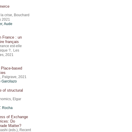
mmerce
 la crise, Bouchard
rs 2021
er
,
Aude
n France : un
ire français
rance est-elle
gique ?, Les
es, 2021
: Place-based
cies
, Palgrave, 2021
e Garcilazo
 of structural
nomics, Elgar
T. Rocha
ess of Exchange
rices: Do
Trade Matter?
kashi (eds.), Recent