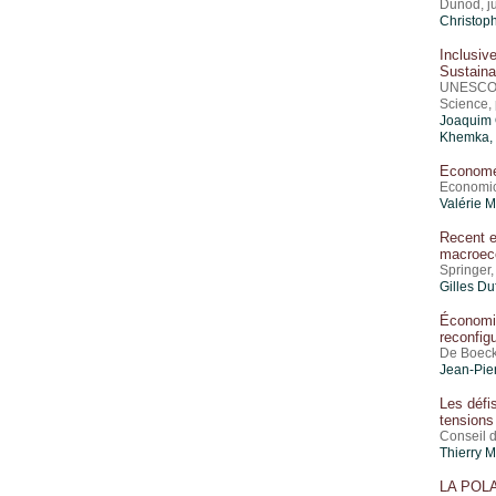
Dunod, j
Christoph
Inclusive
Sustaina
UNESCO 
Science,
Joaquim O
Khemka, 
Economét
Economic
Valérie 
Recent e
macroeco
Springer,
Gilles Du
Économie
reconfig
De Boeck
Jean-Pier
Les défi
tensions
Conseil d
Thierry 
LA POL