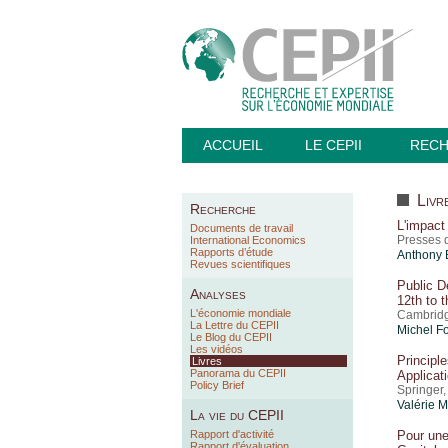
ACCUEIL
LE CEPII
REC
Livr
Recherche
L'impact 
Documents de travail
Presses 
International Economics
Rapports d’étude
Anthony 
Revues scientifiques
Public D
Analyses
12th to 
L'économie mondiale
Cambridge
La Lettre du CEPII
Michel F
Le Blog du CEPII
Les vidéos
Principl
Livres
Panorama du CEPII
Applicat
Policy Brief
Springer
Valérie 
La vie du CEPII
Rapport d'activité
Pour une
Rapport d'évaluation