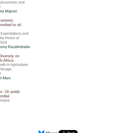
roeconomic and
0
rie Mignon
economic
mitted to oil
, Expectations and
the Honor of
 2020
onony Razafindrabe
Diversity on
th Africa
wth in Agriculture
 Chicago
9
an-Marc
x. Un poids
ndial
risque