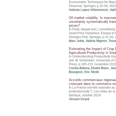
Econometric Techniques for Mac
Financial, Springer, p.35-59, 202
Antonia Lopez-Villavicencio,
Valé
Oil market volatility: Is macro
uncertainty systematically trans
prices?
In Fredj Jawadi (ed.), Uncertainty
Asset Price Dynamics: Essays in 
Georges Prat, Springer, p.31-50,
Marc Joëts,
Valérie Mignon
, Tov
Estimating the Impact of Crop 
Agricultural Productivity in Sou
In Understanding Productivity Gro
(ed. W. Schlenker), University of
Press, p.185-215, novembre 201
Cecilia Bellora, Elodie Blanc, Je
Bourgeon, Eric Strobl
Accords commerciaux régionau
croissant dans le commerce mo
In La France est-elle exposée au 
protectionniste ?, Les notes de la
fabrique, octobre 2019
Vincent Vicard