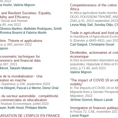
uin 2022
e Hurlin,
Valérie Mignon
Competetiveness of the cotton 
Africa
 and Resilient Societies: Equality,
In Africa agriculture trade monit
bility and Efficiency
ODJO, FOUSSEINI TRAORÉ, AN
Social and Human
ZAKI, p.41, 2023 septembre 2023
 p.85, mai 2022
Leysa Maty Sall, Sunday Odjo, Ch
liveira Martins
, Mathilde Rodrigues, Smriti
Romina Boarini & Fabrice Murtin
Trade in agricultural and food 
In Handbook of Agricultural Eco
rie. Théorie et applications
6, Elsevier, p.4845-4931, juin 20
a, p.360, janvier 2022
Carl Gaigné,
Christophe Gouel
Mignon
Dividendes, actionnaires et cr
conometric techniques for
économique
nomics and financial data
In Des économistes répondent a
 p.387, 2021
populistes, Hippolyte d’Albis et
frénot
, Takashi Matsuki
(eds), p.71-80, avril 2022
Valérie Mignon
 de la mondialisation - Une
uration en marche
”The impact of COVID 19 on int
 Supérieur, p.336, septembre 2020
mobility”
re Allegret, Pascal Le Merrer,
Deniz Ünal
In The Impacts of COVID-19 on M
Migrants from a Gender Perspect
s du secteur automobile : compétitivité,
Migration, 2022
 commerciales et relocalisation
Jérôme Gonnot, Mauro Lanati
'Analyse Economique, juillet 2020
Mayer
, Keith Head, Philippe Martin
Immigration et finances publiq
In Focus 72, CAE, novembre 202
ARISATION DE L’EMPLOI EN FRANCE
Lionel Ragot