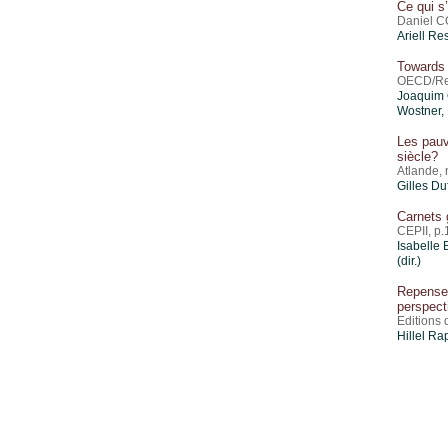
Ce qui s
Daniel C
Ariell Re
Towards 
OECD/Reg
Joaquim O
Wostner, 
Les pauv
siècle?
Atlande,
Gilles Du
Carnets 
CEPII, p.
Isabelle
(dir.)
Repenser
perspec
Editions 
Hillel Ra