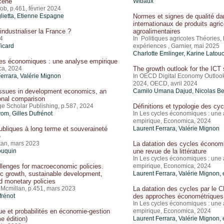
cène
Wibaux
ob, p.461, février 2024
lietta, Etienne Espagne
Normes et signes de qualité d
internationaux de produits agric
éindustrialiser la France ?
agroalimentaires
4
In Politiques agricoles Théories, 
icard
expériences , Garnier, mai 2025
Charlotte Emlinger
, Karine Latou
es économiques : une analyse empirique
a, 2024
The growth outlook for the ICT 
Ferrara,
Valérie Mignon
In OECD Digital Economy Outloo
2024, OECD, avril 2024
issues in development economics, an
Camilo Umana Dajud
, Nicolas B
ional comparison
e Scholar Publishing, p.587, 2024
Définitions et typologie des c
vom,
Gilles Dufrénot
In Les cycles économiques : une
empirique, Economica, 2024
ubliques à long terme et souveraineté
Laurent Ferrara,
Valérie Mignon
e
tan, mars 2023
La datation des cycles économi
ouquin
une revue de la littérature
In Les cycles économiques : une
lenges for macroeconomic policies.
empirique, Economica, 2024
 growth, sustainable development,
Laurent Ferrara,
Valérie Mignon
, 
nd monetary policies
 Mcmillan, p.451, mars 2023
La datation des cycles par le 
frénot
des approches économétriques
In Les cycles économiques : une
que et probabilités en économie-gestion
empirique, Economica, 2024
e édition)
Laurent Ferrara,
Valérie Mignon
, 